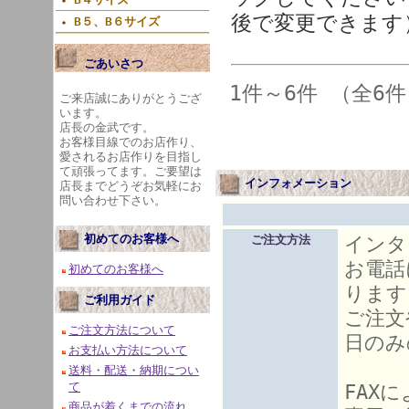
後で変更できます
B５、B６サイズ
ごあいさつ
1件～6件 （全6
ご来店誠にありがとうござ
います。
店長の金武です。
お客様目線でのお店作り、
愛されるお店作りを目指し
て頑張ってます。ご要望は
インフォメーション
店長までどうぞお気軽にお
問い合わせ下さい。
初めてのお客様へ
インタ
ご注文方法
お電話
初めてのお客様へ
ります
ご利用ガイド
ご注文
ご注文方法について
日のみ
お支払い方法について
送料・配送・納期につい
て
FAX
商品が着くまでの流れ