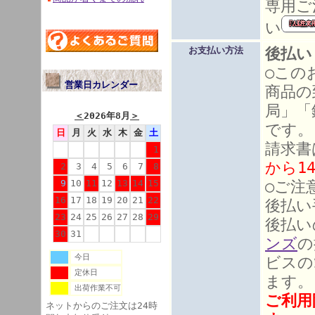
専用ご
い
後払い
お支払い方法
○この
営業日カレンダー
商品の
局」「
＜
2026年8月
＞
です。
日
月
火
水
木
金
土
請求書
1
から1
2
3
4
5
6
7
8
○ご注
9
10
11
12
13
14
15
16
17
18
19
20
21
22
後払い
23
24
25
26
27
28
29
後払い
30
31
ンズ
の
今日
ビスの
定休日
ます。
出荷作業不可
ご利用
ネットからのご注文は24時