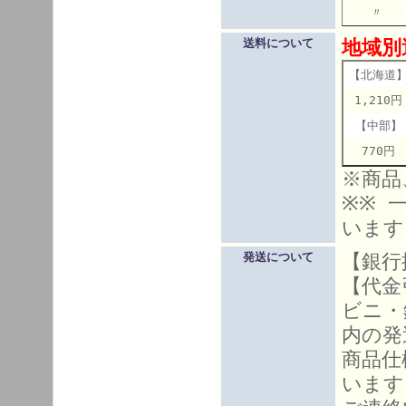
〃 こ
地域別
送料について
【北海道
1,210円
【中部】
770円
※商品
※※ 
います
【銀行
発送について
【代金
ビニ・
内の発
商品仕
います