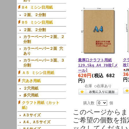
B４ ミシン目用紙
２面、２分割
B５ ミシン目用紙
２面、２分割
カラーペーパー２面、２
分割
カラーペーパー２面 穴
あり
クラ
最厚口クラフト用紙
カラーペーパー３面、３
枚
分割
129.5kg A4 70枚[メ
ール]
Ａ５ ミシン目用紙
3
620円
(税込 682
円
円)
穴あき用紙
在庫 ○在庫あり
２穴用紙
多穴用紙
クラフト用紙（カット
購入数
個
紙）
このページからま
A３サイズ
ご希望の個数を指
A４、A５サイズ
ックしてください
B４サイズ