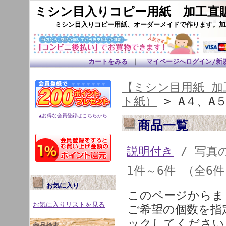
ミシン目入りコピー用紙 加工直販
ミシン目入りコピー用紙、オーダーメイドで作ります。加
カートをみる
｜
マイページへログイン/新
【ミシン目用紙 加工
ト紙）
> A４、A
▲お得な会員登録はこちらから
商品一覧
説明付き
/ 写真
1件～6件 （全6
お気に入り
このページからま
お気に入りリストを見る
ご希望の個数を指
ックしてください
商品検索