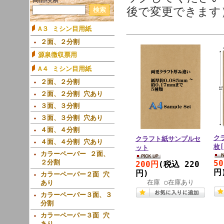
後で変更できます
A３ ミシン目用紙
２面、２分割
源泉徴収票用
A４ ミシン目用紙
２面、２分割
２面、２分割 穴あり
３面、３分割
３面、３分割 穴あり
４面、４分割
クラ
クラフト紙サンプルセ
４面、４分割 穴あり
枚
ット
カラーペーパー ２面、
２分割
5
200円
(税込 220
円
円)
カラーペーパー２面 穴
在庫 ○在庫あり
あり
カラーペーパー３面、３
分割
カラーペーパー３面 穴
あり