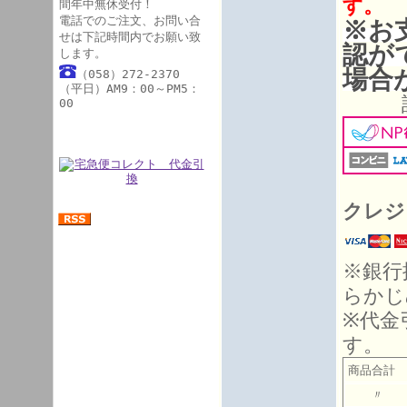
す。
間年中無休受付！
電話でのご注文、お問い合
※お
せは下記時間内でお願い致
認が
します。
場合
（058）272-2370
（平日）AM9：00～PM5：
詳細
00
クレジ
※銀行
らかじ
※代金
す。
商品合計 
〃 10