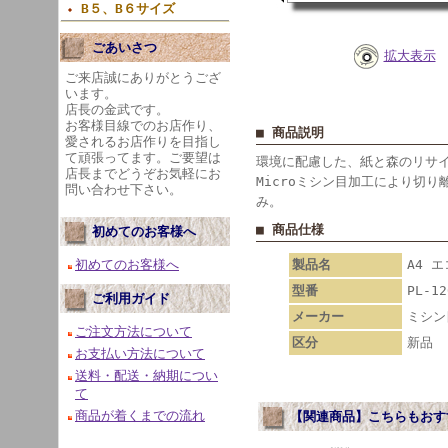
B５、B６サイズ
ごあいさつ
拡大表示
ご来店誠にありがとうござ
います。
店長の金武です。
お客様目線でのお店作り、
■ 商品説明
愛されるお店作りを目指し
て頑張ってます。ご要望は
環境に配慮した、紙と森のリサイ
店長までどうぞお気軽にお
Microミシン目加工により切り
問い合わせ下さい。
み。
■ 商品仕様
初めてのお客様へ
製品名
A4 
初めてのお客様へ
型番
PL-12
ご利用ガイド
メーカー
ミシン
ご注文方法について
区分
新品
お支払い方法について
送料・配送・納期につい
て
商品が着くまでの流れ
【関連商品】こちらもおす