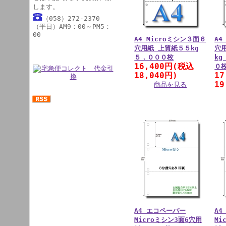
します。
（058）272-2370
（平日）AM9：00～PM5：
00
A4 Microミシン３面６
A4
穴用紙 上質紙５５kg
穴
５，０００枚
k
16,400円(税込
０
18,040円)
1
19
商品を見る
A4 エコペーパー
A4
Microミシン3面6穴用
Mi