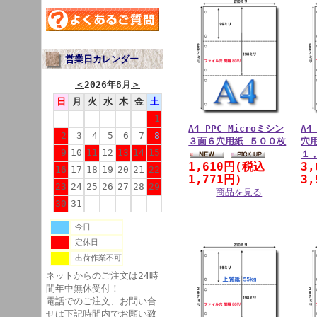
営業日カレンダー
＜
2026年8月
＞
日
月
火
水
木
金
土
1
A4 PPC Microミシン
A4
2
3
4
5
6
7
8
３面６穴用紙 ５００枚
穴
9
10
11
12
13
14
15
１
1,610円(税込
3
16
17
18
19
20
21
22
1,771円)
3,
23
24
25
26
27
28
29
商品を見る
30
31
今日
定休日
出荷作業不可
ネットからのご注文は24時
間年中無休受付！
電話でのご注文、お問い合
せは下記時間内でお願い致