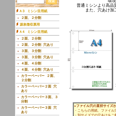
環境
普通ミシンより高品
また、穴あけ加
A３ ミシン目用紙
２面、２分割
源泉徴収票用
A４ ミシン目用紙
２面、２分割
２面、２分割 穴あり
３面、３分割
３面、３分割 穴あり
４面、４分割
４面、４分割 穴あり
カラーペーパー ２面、
２分割
カラーペーパー２面 穴
あり
カラーペーパー３面、３
分割
★ファイル穴の直径サイズ
カラーペーパー３面 穴
・こちらの用紙、ファイル
あり
・別サイズでの穴あけをご