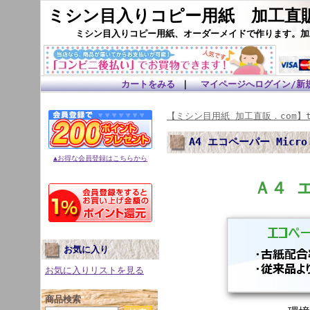
ミシン目入りコピー用紙 加工直販
ミシン目入りコピー用紙、オーダーメイドで作ります。加
カートをみる
｜
マイページへログイン/新
【ミシン目用紙 加工直販．com】t
A4 エコペーパー Micr
▲お得な会員登録はこちらから
Ａ４ 
お気に入り
お気に入りリストを見る
商品検索