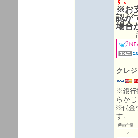
す。
※お
認が
場合
詳細
クレジ
※銀行
らかじ
※代金
す。
商品合計 
〃 10