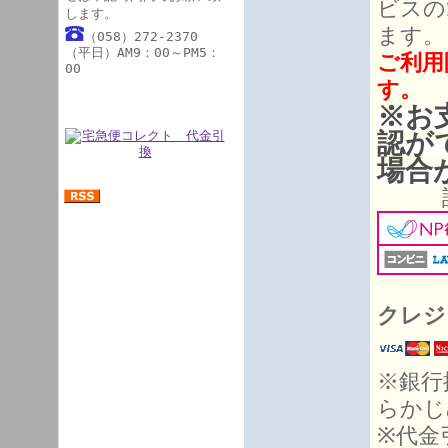
ビスの
します。
ます。
（058）272-2370
（平日）AM9：00～PM5：
ご利用
00
す。
※お
認が
場合
詳細
クレジ
※銀行
らかじ
※代金