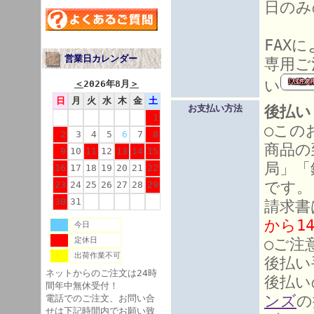
日のみ
FAX
営業日カレンダー
専用ご
い
＜
2026年8月
＞
日
月
火
水
木
金
土
後払い
お支払い方法
1
○この
2
3
4
5
6
7
8
商品の
9
10
11
12
13
14
15
局」「
16
17
18
19
20
21
22
です。
23
24
25
26
27
28
29
30
31
請求書
から1
今日
○ご注
定休日
出荷作業不可
後払い
ネットからのご注文は24時
後払い
間年中無休受付！
ンズ
の
電話でのご注文、お問い合
せは下記時間内でお願い致