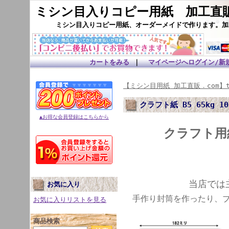
ミシン目入りコピー用紙 加工直販
ミシン目入りコピー用紙、オーダーメイドで作ります。加
カートをみる
｜
マイページへログイン/新
【ミシン目用紙 加工直販．com】t
クラフト紙 B5 65kg 
▲お得な会員登録はこちらから
クラフト用
当店では
お気に入り
手作り封筒を作ったり、
お気に入りリストを見る
商品検索