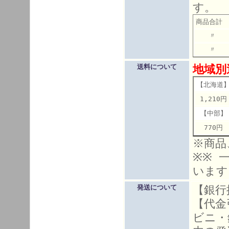
す。
商品合計 
〃 10
〃 こ
地域別
送料について
【北海道
1,210円
【中部】
770円
※商品
※※ 
います
【銀行
発送について
【代金
ビニ・