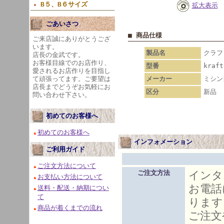
B５、B６サイズ
拡大表示
ごあいさつ
■ 商品仕様
ご来店誠にありがとうござ
います。
製品名
クラフト
店長の金武です。
お客様目線でのお店作り、
型番
kraft
愛されるお店作りを目指し
て頑張ってます。ご要望は
メーカー
ミシン
店長までどうぞお気軽にお
区分
新品
問い合わせ下さい。
初めてのお客様へ
初めてのお客様へ
インフォメーション
ご利用ガイド
ご注文方法について
インタ
ご注文方法
お支払い方法について
お電話
送料・配送・納期につい
て
ります
商品が着くまでの流れ
ご注文