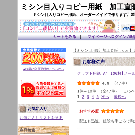
ミシン目入りコピー用紙 加工直販
ミシン目入りコピー用紙、オーダーメイドで作ります。加
カートをみる
｜
マイページへログイン/新
【ミシン目用紙 加工直販．com】t
お客様の声
▲お得な会員登録はこちらから
クラフト用紙 A4 100枚[メール
4.9
(47件)
1件～10件 （全47件） 1/5
1
2
3
4
5
次へ
最後へ
お気に入り
おすすめ度
お気に入りリストを見る
配送も迅速。値段も手ごろで助
商品検索