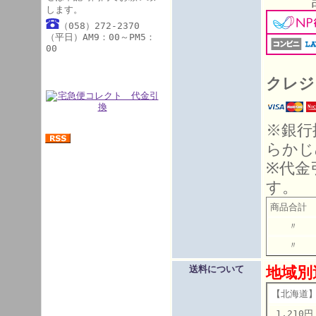
詳細
します。
（058）272-2370
（平日）AM9：00～PM5：
00
クレジ
※銀行
らかじ
※代金
す。
商品合計 
〃 10
〃 こ
地域別
送料について
【北海道
1,210円