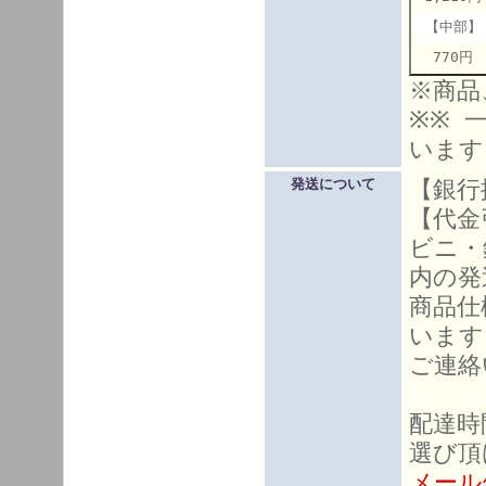
【中部】
770円
※商品
※※ 
います
【銀行
発送について
【代金
ビニ・
内の発
商品仕
います
ご連絡
配達時
選び頂
メール