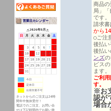
商品の
局」「
です。
営業日カレンダー
請求書
＜
2026年8月
＞
から1
日
月
火
水
木
金
土
○ご注
1
後払い
2
3
4
5
6
7
8
後払い
9
10
11
12
13
14
15
ンズ
の
16
17
18
19
20
21
22
ビスの
23
24
25
26
27
28
29
ます。
30
31
ご利用
今日
す。
定休日
※お
出荷作業不可
認が
ネットからのご注文は24時
間年中無休受付！
場合
電話でのご注文、お問い合
せは下記時間内でお願い致