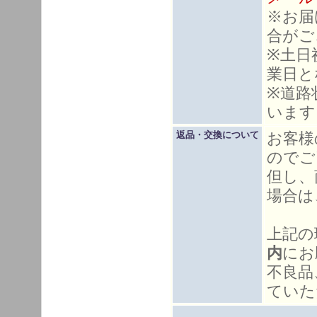
※お届
合がご
※土日
業日と
※道路
います
お客様
返品・交換について
のでご
但し、
場合は
上記の
内
にお
不良品
ていた