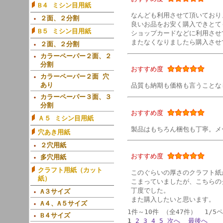
B４ ミシン目用紙
なんども利用させて頂いており
２面、２分割
良いお品をお安く購入できとて
B５ ミシン目用紙
ショップカードなどに利用させ
またなくなりましたら購入させて
２面、２分割
カラーペーパー２面、２
分割
おすすめ度
カラーペーパー２面 穴
あり
品質も納期も価格も言うことな
カラーペーパー３面、３
分割
おすすめ度
Ａ５ ミシン目用紙
製品はもちろん梱包も丁寧。メ
穴あき用紙
２穴用紙
おすすめ度
多穴用紙
クラフト用紙（カット
このぐらいの厚さのクラフト紙
紙）
こまっていましたが、こちらの
丁度でした。
A３サイズ
また購入したいと思います。
A４、A５サイズ
1件～10件 （全47件） 1/5
B４サイズ
1
2
3
4
5
次へ
最後へ