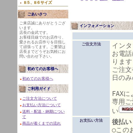
B５、B６サイズ
ごあいさつ
ご来店誠にありがとうござ
インフォメーション
います。
店長の金武です。
お客様目線でのお店作り、
愛されるお店作りを目指し
インタ
ご注文方法
て頑張ってます。ご要望は
店長までどうぞお気軽にお
お電話
問い合わせ下さい。
ります
ご注文
初めてのお客様へ
日のみ
初めてのお客様へ
ご利用ガイド
FAX
ご注文方法について
専用ご
お支払い方法について
い
送料・配送・納期につい
て
後払い
お支払い方法
商品が着くまでの流れ
○この